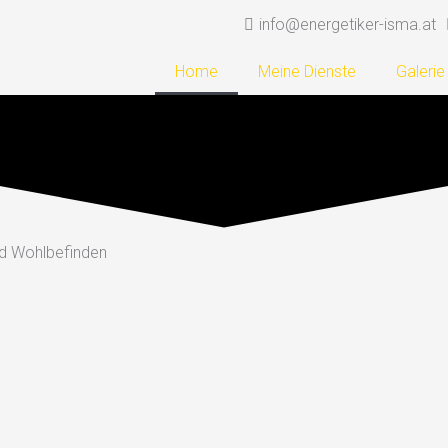
info@energetiker-isma.at
Home
Meine Dienste
Galerie
und Wohlbefinden